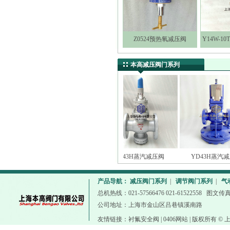
Z0524预热氧减压阀
Y14W-
本高减压阀门系列
ZSX41X梭式...
Y43H蒸汽减压阀
YD43H蒸汽减压阀
产品导航：
减压阀门系列
|
调节阀门系列
|
气
总机热线：021-57566476 021-61522558 图文传真
公司地址：上海市金山区吕巷镇溪南路
友情链接：
衬氟安全阀
|
0406网站
| 版权所有 