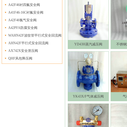
A42F46衬四氟安全阀
A41F46-16C衬氟安全阀
A42F46氯气安全阀
A42PFA防腐安全阀
WAHN42F波纹管平行式安全回流阀
AHN42F平行式安全回流阀
YD43H蒸汽减压阀
不锈钢
AX742X安全泄压阀
QHF风包释压阀
YK43X/F气体减压阀
气