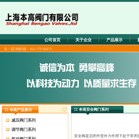
公司首页
关于企业
产品展示
：021-57566476
本高安全阀门系列
本高产品展示
减压阀门系列
调节阀门系列
安全阀是启闭件受外力作用下处于常闭
气动阀门系列