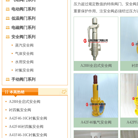
压力超过规定数值的特殊阀门。安全阀
电动阀门系列
重要保护作用。注安全阀必须经过压力
低温阀门系列
电磁阀门系列
安全阀门系列
蒸汽安全阀
气体安全阀
水用安全阀
A28H全启式安全阀
衬
衬氟安全阀
手动阀门系列
本高热销
A28H全启式安全阀
衬四氟安全阀
A42F46-16C衬氟安全阀
A42F46氯气安全阀
A42
A42F46衬四氟安全阀
A41F46-16C衬氟安全阀